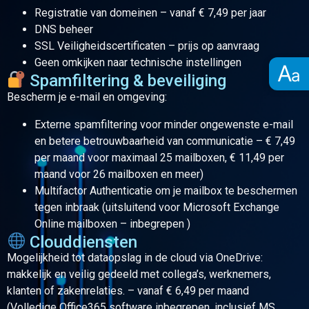
Registratie van domeinen – vanaf € 7,49 per jaar
DNS beheer
SSL Veiligheidscertificaten – prijs op aanvraag
Geen omkijken naar technische instellingen
A
a
Spamfiltering & beveiliging
Bescherm je e-mail en omgeving:
Externe spamfiltering voor minder ongewenste e-mail
en betere betrouwbaarheid van communicatie – € 7,49
per maand voor maximaal 25 mailboxen, € 11,49 per
maand voor 26 mailboxen en meer)
Multifactor Authenticatie om je mailbox te beschermen
tegen inbraak (uitsluitend voor Microsoft Exchange
Online mailboxen – inbegrepen )
Clouddiensten
Mogelijkheid tot dataopslag in de cloud via OneDrive:
makkelijk en veilig gedeeld met collega’s, werknemers,
klanten of zakenrelaties. – vanaf € 6,49 per maand
(Volledige Office365 software inbegrepen, inclusief MS