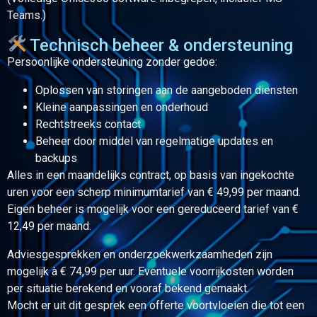
Teams.)
Technisch beheer & ondersteuning
Persoonlijke ondersteuning zonder gedoe:
Oplossen van storingen aan de aangeboden diensten
Kleine aanpassingen en onderhoud
Rechtstreeks contact
Beheer door middel van regelmatige updates en
backups
Alles in een maandelijks contract, op basis van ingekochte
uren voor een scherp minimumtarief van € 49,99 per maand.
Eigen beheer is mogelijk voor een gereduceerd tarief van €
12,49 per maand.
Adviesgesprekken en onderzoekwerkzaamheden zijn
mogelijk à € 74,99 per uur. Eventuele voorrijkosten worden
per situatie berekend en vooraf bekend gemaakt.
Mocht er uit dit gesprek een offerte voortvloeien die tot een